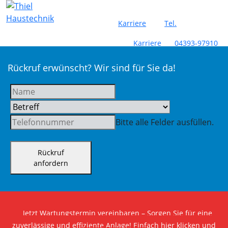
Karriere
Tel.
Karriere
04393-97910
Rückruf erwünscht? Wir sind für Sie da!
Bitte alle Felder ausfüllen.
Rückruf
anfordern
Jetzt Wartungstermin vereinbaren – Sorgen Sie für eine
zuverlässige und effiziente Anlage! Einfach hier klicken und