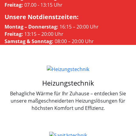
Freitag:
07.00 -
13:
15
Uhr
Unsere
Notdienstzeiten
:
Montag –
Donnerstag:
16:
15 –
20:
00
Uhr
Freitag:
13:
15 –
20:
00
Uhr
Samstag &
Sonntag:
08:
00 –
20:
00
Uhr
Heizungstechnik
Behagliche Wärme für Ihr Zuhause – entdecken Sie
unsere maßgeschneiderten Heizungslösungen für
höchsten Komfort und Effizienz.