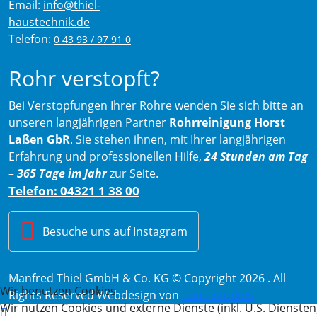
Email:
info@thiel-
haustechnik.de
Telefon:
0 43 93 / 97 91 0
Rohr verstopft?
Bei Verstopfungen Ihrer Rohre wenden Sie sich bitte an
unseren langjährigen Partner
Rohrreinigung Horst
Laßen GbR
. Sie stehen ihnen, mit Ihrer langjährigen
Erfahrung und professionellen Hilfe,
24 Stunden am Tag
– 365 Tage im Jahr
zur Seite.
Telefon: 04321 1 38 00
Besuche uns auf Instagram
Manfred Thiel GmbH & Co. KG © Copyright 2026 . All
Wir benutzen Cookies
Rights Reserved
Webdesign von
banckstudios
Wir nutzen Cookies und externe Dienste (inkl. U.S. Diensten