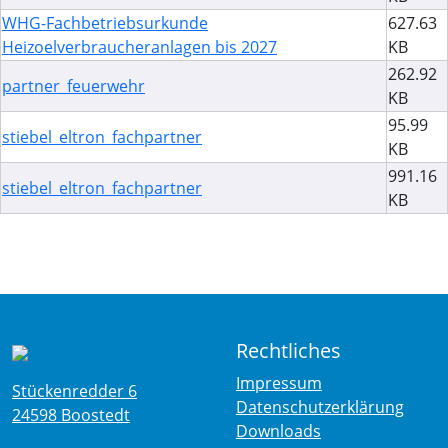
WHG-Fachbetriebsurkunde
627.63
Heizoelverbraucheranlagen bis 2027
KB
262.92
partner_feuerwehr
KB
95.99
stiebel_eltron_fachpartner
KB
991.16
stiebel_eltron_fachpartner
KB
Rechtliches
Impressum
Stückenredder 6
Datenschutzerklärung
24598 Boostedt
Downloads