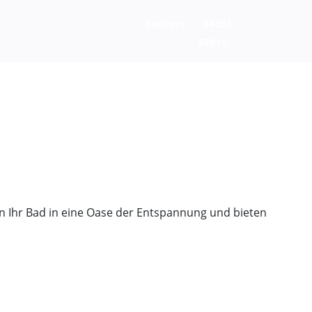
Karriere
04393-
97910
ln Ihr Bad in eine Oase der Entspannung und bieten